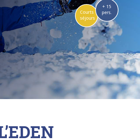
+ 15
Courts
pers.
séjours
L’EDEN