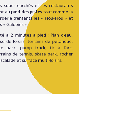
s supermarchés et les restaurants
nt au
pied des pistes
tout comme la
rderie d’enfants les « Piou-Piou » et
s « Galopins ».
été à 2 minutes à pied : Plan d’eau,
se de loisirs, terrains de pétanque,
ke park, pump track, tir à l’arc,
rrains de tennis, skate park, rocher
escalade et surface multi-loisirs.