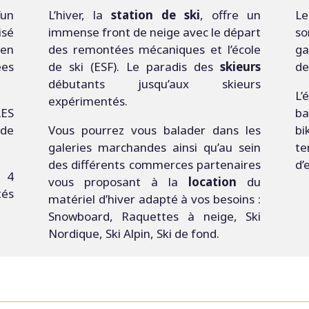
’un
L’hiver, la
station de ski
, offre un
Le
isé
immense front de neige avec le départ
so
 en
des remontées mécaniques et l’école
ga
es
de ski (ESF). Le paradis des
skieurs
de
débutants jusqu’aux skieurs
L’
expérimentés.
ES
ba
 de
Vous pourrez vous balader dans les
bi
galeries marchandes ainsi qu’au sein
te
des différents commerces partenaires
d’
 4
vous proposant à la
location
du
tés
matériel d’hiver adapté à vos besoins :
Snowboard, Raquettes à neige, Ski
Nordique, Ski Alpin, Ski de fond.