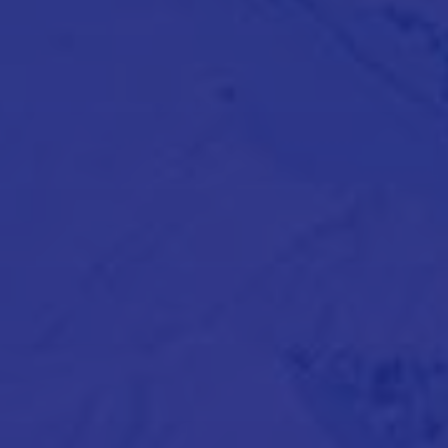
Kundenbereich
Para-Hotel
Dienstleistungen
Rechtliche Hinweise
Legal notice
Privacy Policy
GCS
Informationen
Tourism office
Trafic info
Kontakt