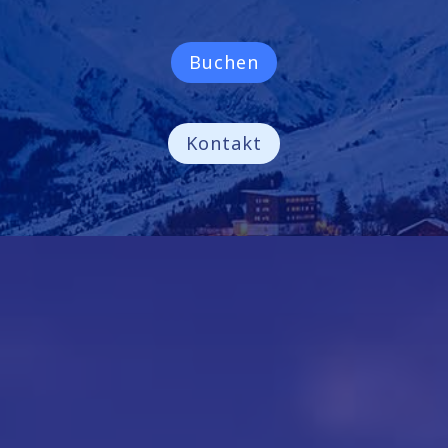
Buchen
Kontakt
NEIGESOLEIL
Wir sind seit 30 Jahren auf die
Ferienvermietung in den französischen
Alpen spezialisiert und bieten
Qualitätsprodukte, Chalets oder Wohnungen
in privilegierter Lage.
Besondere Aufmerksamkeit schenken wir all
Ihren Wünschen nach Unterkünften oder