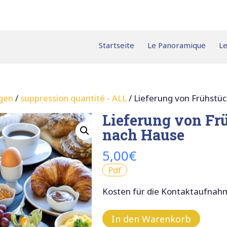
Startseite
Le Panoramique
Le
ngen
/
suppression quantité - ALL
/ Lieferung von Frühstü
Lieferung von Fr
nach Hause
5,00
€
Pdf
Kosten für die Kontaktaufnah
In den Warenkorb