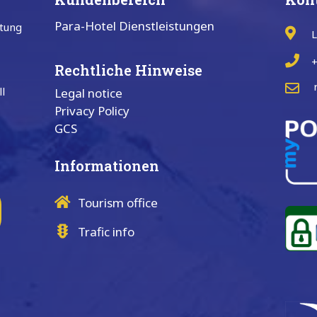
Para-Hotel Dienstleistungen
etung
L
d
+
Rechtliche Hinweise
l
Legal notice
Privacy Policy
GCS
Informationen
Tourism office
Trafic info