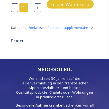
In den Warenkorb
Zusätzliche
-
+
Person
-
Nebensaison
(Herbst)
-
Kategorie:
Edelweiss – Personne supplémentaire - ALL
Kind
(-
6
Panier
Jahre)
Menge
NEIGESOLEIL
Wir sind seit 30 Jahren auf die
Ferienvermietung in den französischen
Alpen spezialisiert und bieten
Qualitätsprodukte, Chalets oder Wohnungen
in privilegierter Lage.
Besondere Aufmerksamkeit schenken wir all