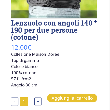
Lenzuolo con angoli 140 *
190 per due persone
(cotone)
12,00
€
Collezione Maison Dorée
Top di gamma
Colore bianco
100% cotone
57 fili/cm2
Angolo 30 cm
Aggiungi al carrello
Lenzuolo
-
+
con
angoli