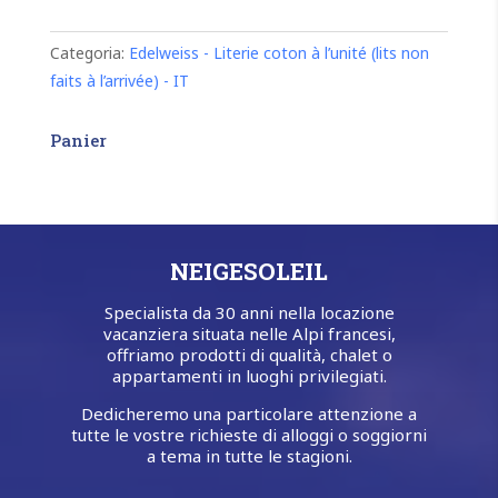
140
*
190
Categoria:
Edelweiss - Literie coton à l’unité (lits non
per
faits à l’arrivée) - IT
due
persone
(cotone)
quantità
Panier
NEIGESOLEIL
Specialista da 30 anni nella locazione
vacanziera situata nelle Alpi francesi,
offriamo prodotti di qualità, chalet o
appartamenti in luoghi privilegiati.
Dedicheremo una particolare attenzione a
tutte le vostre richieste di alloggi o soggiorni
a tema in tutte le stagioni.