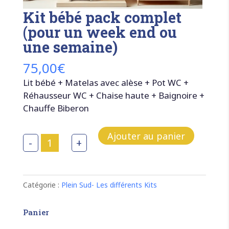
Kit bébé pack complet
(pour un week end ou
une semaine)
75,00
€
Lit bébé + Matelas avec alèse + Pot WC +
Réhausseur WC + Chaise haute + Baignoire +
Chauffe Biberon
Ajouter au panier
quantité
-
+
de
Kit
bébé
pack
complet
Catégorie :
Plein Sud- Les différents Kits
(pour
un
week
Panier
end
ou