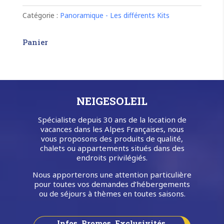
salle
de
Catégorie :
Panoramique - Les différents Kits
bains
XL
(pour
Panier
un
week-
end
ou
une
semaine)
NEIGESOLEIL
Spécialiste depuis 30 ans de la location de
vacances dans les Alpes Françaises, nous
vous proposons des produits de qualité,
chalets ou appartements situés dans des
endroits privilégiés.
Nous apporterons une attention particulière
pour toutes vos demandes d’hébergements
ou de séjours à thèmes en toutes saisons.
Infos, Promos, Exclusivités…